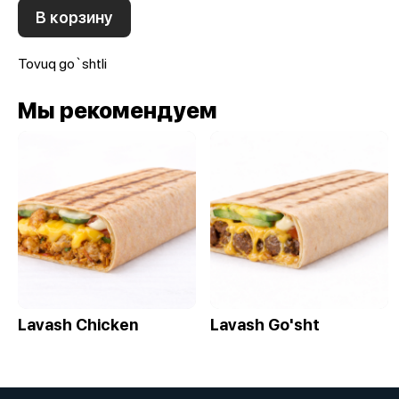
В корзину
Tovuq go`shtli
Мы рекомендуем
Lavash Chicken
Lavash Go'sht