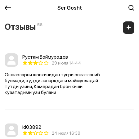
Ser Gosht
Отзывы
58
Рустам Боймуродов
29 июля 14:44
Ошпазларни шовкинидан тугри овкатланиб
булмади, худди запаркдаги маймунладай
тутди узини, Камерадан брон киши
кузатадими узи булани
id03892
24 июля 16:38