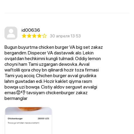
id00636
30 апреля 13:53
Bugun buyurtma chicken burger VA big set zakaz
bergandim. Dispecer VA dastavwik alo. Lekin
ovqatdan hechkimni kungli tulmadi. Oddiy lemon
choyni ham Tami uzgargan dewovka. Avval
waftolili qora choy bn qilinardi hozir toza firmasi
Tami yuq acciq. Chichen burger avval grudinka
lahm guwtadan edi. Hozir kaklet qiyma rasm
bowqa uzi bowqa. Cistiy aldov serguwt avvalgi
emas😡👎 tavsiyam chickenburger zakaz
bermanglar