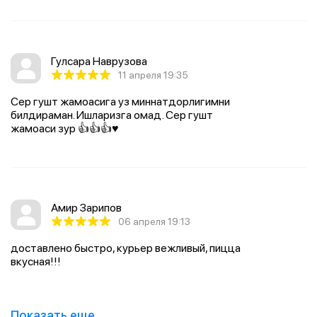
Гулсара Наврузова
11 апреля 19:35
Сер гушт жамоасига уз миннатдорлигимни
билдираман. Ишларизга омад. Сер гушт
жамоаси зур 👍👍👍♥️
Амир Зарипов
06 апреля 19:13
доставлено быстро, курьер вежливый, пицца
вкусная!!!
Показать еще