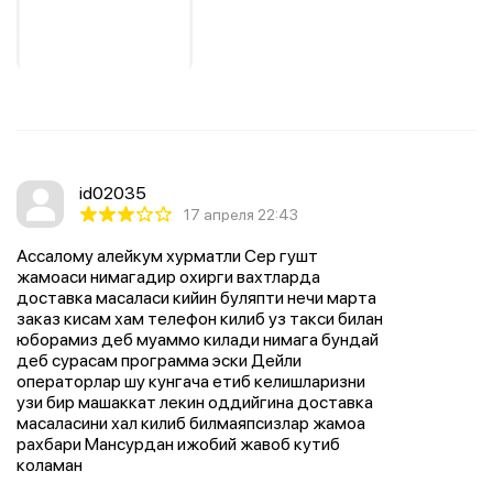
id02035
17 апреля 22:43
Ассалому алейкум хурматли Сер гушт
жамоаси нимагадир охирги вахтларда
доставка масаласи кийин буляпти нечи марта
заказ кисам хам телефон килиб уз такси билан
юборамиз деб муаммо килади нимага бундай
деб сурасам программа эски Дейли
операторлар шу кунгача етиб келишларизни
узи бир машаккат лекин оддийгина доставка
масаласини хал килиб билмаяпсизлар жамоа
рахбари Мансурдан ижобий жавоб кутиб
коламан