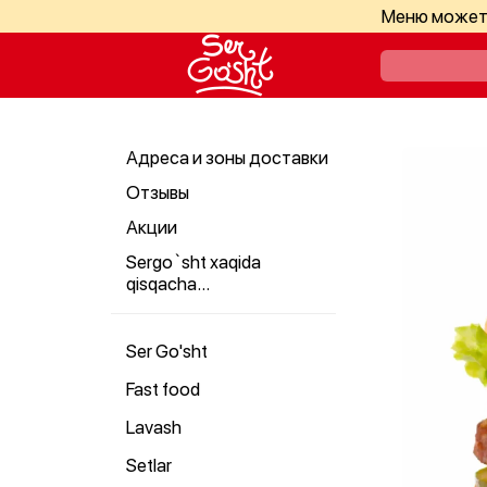
Меню может 
Адреса и зоны доставки
Отзывы
Акции
Sergo`sht xaqida
qisqacha...
Ser Go'sht
Fast food
Lavash
Setlar