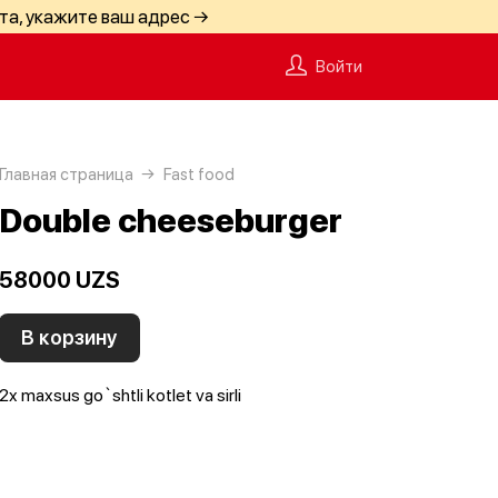
та, укажите ваш адрес →
Войти
Главная страница
Fast food
Double cheeseburger
58000 UZS
В корзину
2x maxsus go`shtli kotlet va sirli